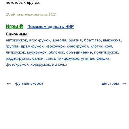
некоторых других.
Шрифтовая терминология
.
2013
.
Игры ⚽
Поможем сделать НИР
Синонимы
:
автокружок
,
агрокружок
,
ареола
,
братия
,
братство
,
выкружка
,
группа
,
драмкружок
,
изокружок
,
кинокружок
,
клотик
,
круг
,
литкружок
,
музкружок
,
облонок
,
объединение
,
политкружок
,
радиокружок
,
салон
,
союз
,
танцкружок
,
ульпан
,
фишка
,
фотокружок
,
хоркружок
,
яблочко
круглые скобки
ангстрем