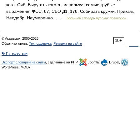
кого. Сиб. Выругать кого л., используя самые грубые
выражения. ФСС, 87; СБО Д1, 178. Собирать кружки. Прикам.
Неодобр. Неумеренно… …
Большой словарь русских поговорок
© Академик, 2000-2026
18+
Обратная связь:
Техподдержка
,
Реклама на сайте
👣 Путешествия
Экспорт словарей на сайты
, сделанные на PHP,
Joomla,
Drupal,
WordPress, MODx.