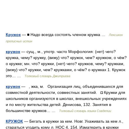
Кружок
— ■ Надо всегда состоять членом кружка …
Лексикон
прописных истин
кружок
— сущ., м., употр. часто Морфология: (нет) чего?
кружка, чему? кружку, (вижу) что? кружок, чем? кружком, о чём?
о кружке; мн. что? кружки, (нет) чего? кружков, чему? кружкам,
(вижу) что? кружки, чем? кружками, о чём? о кружках 1. Кружок
это… …
Толковый словарь Дмитриева
кружок
— , жка, м. Организация лиц, объединившихся для
совместной деятельности, совместных занятий. ◘ Кружки для
школьников организуются в школах, внешкольных учреждениях
и по месту жительства детей. Денисова, 132. Занятия в
большинстве кружков… …
Толковый словарь языка Совдепии
КРУЖОК
— Бегать в кружки за кем. Новг. Ухаживать за кем л.,
стараться угодить кому л. НОС 4, 154. Изматерить в кружки